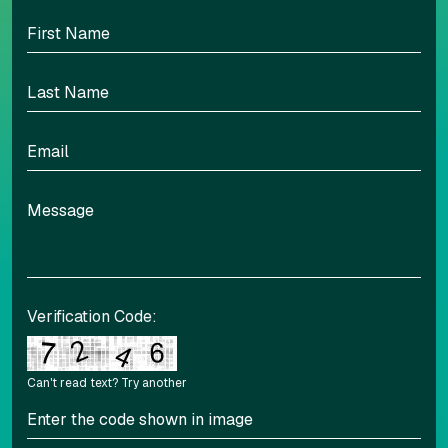
Highlight headers
Text Magnifier
Highlight links
Readable font
Adjust font sizing
Verification Code:
Can't read text?
Try another