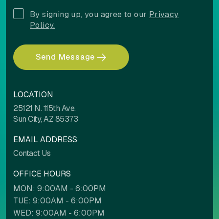
Align left
Align center
By signing up, you agree to our
Privacy
Policy.
Adjust letter spacing
Send Message
LOCATION
25121 N. 115th Ave.
COLOR ADJUSTMENTS
Sun City, AZ 85373
EMAIL ADDRESS
Light contrast
Dark contrast
Contact Us
OFFICE HOURS
MON: 9:00AM - 6:00PM
High saturation
Low saturation
TUE: 9:00AM - 6:00PM
WED: 9:00AM - 6:00PM