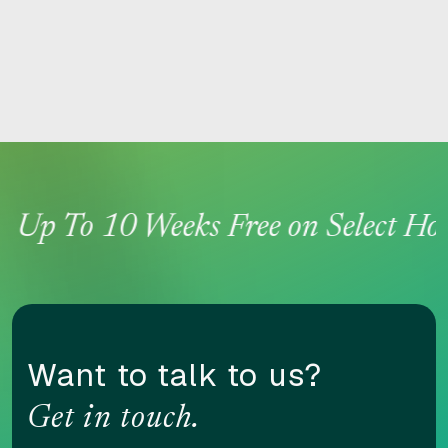
RESET
g
Up To 10 Weeks Free on Select Hom
Accessibility options
CONTENT ADJUSTMENTS
Want to talk to us?
Content scaling
Get in touch.
100